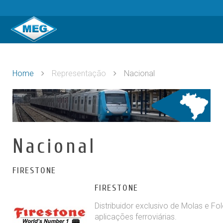
Home
Representação
Nacional
Nacional
FIRESTONE
FIRESTONE
Distribuidor exclusivo de Molas e F
aplicações ferroviárias.